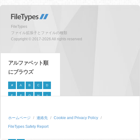
FileTypes
ファイル拡張子とファイルの種類
Copyright © 2017-2026 All rights reserved
アルファベット順
にブラウズ
#
A
B
C
D
E
F
G
H
I
J
K
L
M
N
O
P
Q
R
S
ホームページ
連絡先
Cookie and Privacy Policy
FileTypes Safety Report
T
U
V
W
X
Y
Z