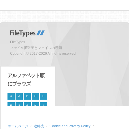
FileTypes
ファイル拡張子とファイルの種類
Copyright © 2017-2026 All rights reserved
アルファベット順
にブラウズ
#
A
B
C
D
E
F
G
H
I
J
K
L
M
N
O
P
Q
R
S
ホームページ
連絡先
Cookie and Privacy Policy