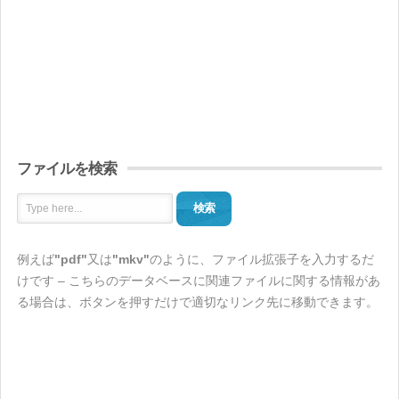
ファイルを検索
検索
例えば
"pdf"
又は
"mkv"
のように、ファイル拡張子を入力するだ
けです – こちらのデータベースに関連ファイルに関する情報があ
る場合は、ボタンを押すだけで適切なリンク先に移動できます。