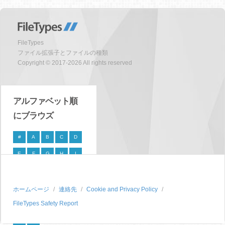
FileTypes
ファイル拡張子とファイルの種類
Copyright © 2017-2026 All rights reserved
アルファベット順
にブラウズ
#
A
B
C
D
E
F
G
H
I
J
K
L
M
N
O
P
Q
R
S
ホームページ
連絡先
Cookie and Privacy Policy
FileTypes Safety Report
T
U
V
W
X
Y
Z