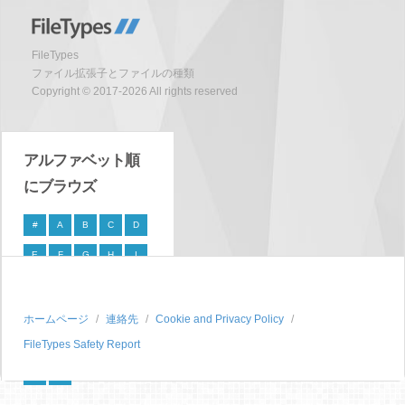
FileTypes
ファイル拡張子とファイルの種類
Copyright © 2017-2026 All rights reserved
アルファベット順
にブラウズ
#
A
B
C
D
E
F
G
H
I
J
K
L
M
N
O
P
Q
R
S
ホームページ
連絡先
Cookie and Privacy Policy
FileTypes Safety Report
T
U
V
W
X
Y
Z