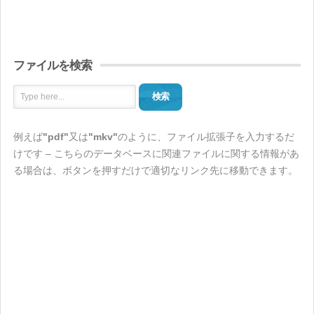
ファイルを検索
検索
例えば
"pdf"
又は
"mkv"
のように、ファイル拡張子を入力するだ
けです – こちらのデータベースに関連ファイルに関する情報があ
る場合は、ボタンを押すだけで適切なリンク先に移動できます。