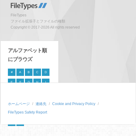
FileTypes
ファイル拡張子とファイルの種類
Copyright © 2017-2026 All rights reserved
アルファベット順
にブラウズ
#
A
B
C
D
E
F
G
H
I
J
K
L
M
N
O
P
Q
R
S
ホームページ
連絡先
Cookie and Privacy Policy
FileTypes Safety Report
T
U
V
W
X
Y
Z