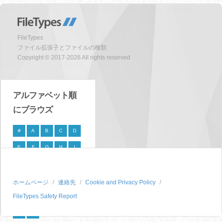
FileTypes
ファイル拡張子とファイルの種類
Copyright © 2017-2026 All rights reserved
アルファベット順
にブラウズ
#
A
B
C
D
E
F
G
H
I
J
K
L
M
N
O
P
Q
R
S
ホームページ
連絡先
Cookie and Privacy Policy
FileTypes Safety Report
T
U
V
W
X
Y
Z