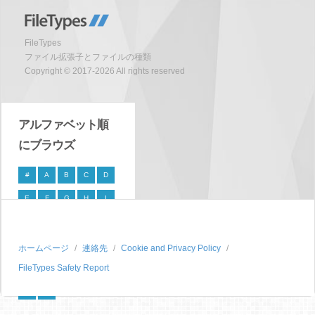
FileTypes
ファイル拡張子とファイルの種類
Copyright © 2017-2026 All rights reserved
アルファベット順
にブラウズ
#
A
B
C
D
E
F
G
H
I
J
K
L
M
N
O
P
Q
R
S
ホームページ
連絡先
Cookie and Privacy Policy
FileTypes Safety Report
T
U
V
W
X
Y
Z