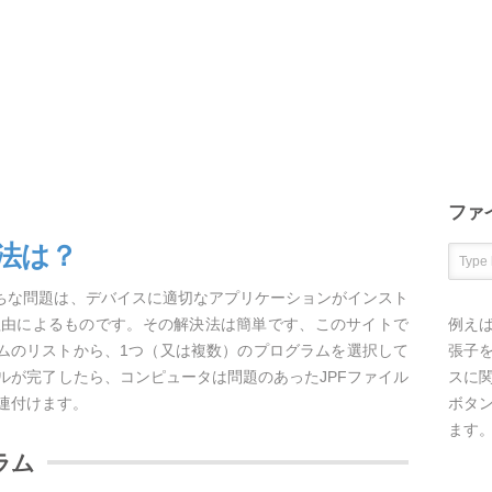
ファ
方法は？
がちな問題は、デバイスに適切なアプリケーションがインスト
理由によるものです。その解決法は簡単です、このサイトで
例え
ラムのリストから、1つ（又は複数）のプログラムを選択して
張子を
ルが完了したら、コンピュータは問題のあったJPFファイル
スに
連付けます。
ボタ
ます
ラム