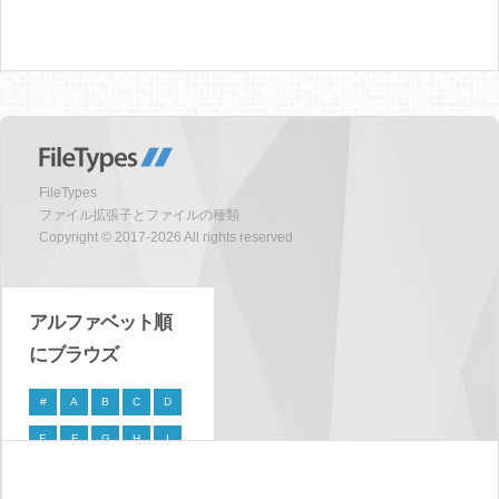
FileTypes
ファイル拡張子とファイルの種類
Copyright © 2017-2026 All rights reserved
アルファベット順
にブラウズ
#
A
B
C
D
E
F
G
H
I
J
K
L
M
N