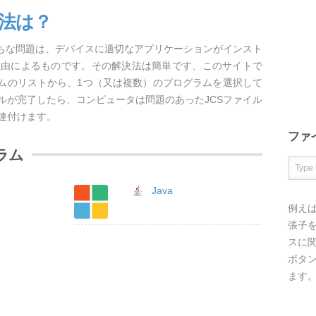
方法は？
がちな問題は、デバイスに適切なアプリケーションがインスト
理由によるものです。その解決法は簡単です、このサイトで
ラムのリストから、1つ（又は複数）のプログラムを選択して
ルが完了したら、コンピュータは問題のあったJCSファイル
連付けます。
ファ
ラム
Java
例え
張子を
スに
ボタ
ます