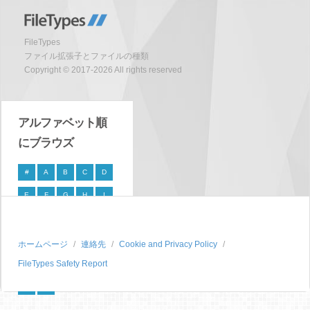
FileTypes
ファイル拡張子とファイルの種類
Copyright © 2017-2026 All rights reserved
アルファベット順
にブラウズ
#
A
B
C
D
E
F
G
H
I
J
K
L
M
N
O
P
Q
R
S
ホームページ
連絡先
Cookie and Privacy Policy
FileTypes Safety Report
T
U
V
W
X
Y
Z