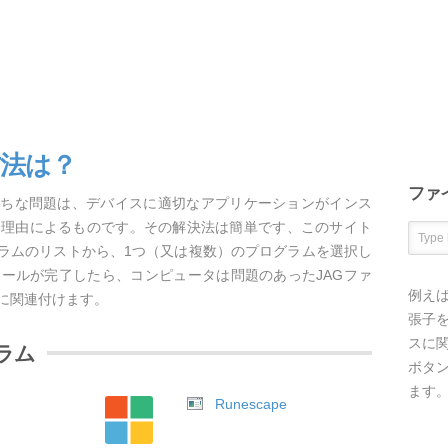
方法は？
ファ
がちな問題は、デバイスに適切なアプリケーションがインス
な理由によるものです。その解決法は簡単です、このサイト
グラムのリストから、1つ（又は複数）のプログラムを選択し
ールが完了したら、コンピュータは問題のあったJAGファ
例え
に関連付けます。
張子を
スに
ラム
ボタ
ます
Runescape