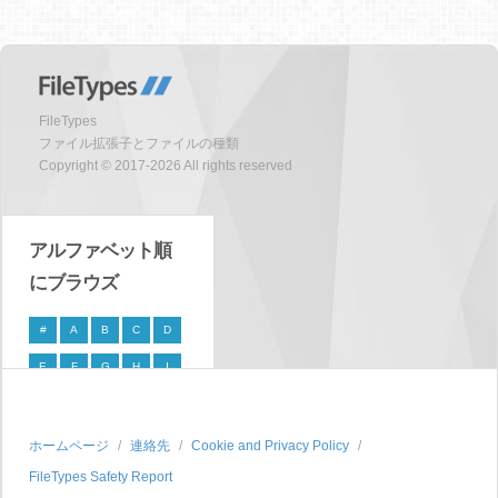
FileTypes
ファイル拡張子とファイルの種類
Copyright © 2017-2026 All rights reserved
アルファベット順
にブラウズ
#
A
B
C
D
E
F
G
H
I
J
K
L
M
N
O
P
Q
R
S
ホームページ
連絡先
Cookie and Privacy Policy
FileTypes Safety Report
T
U
V
W
X