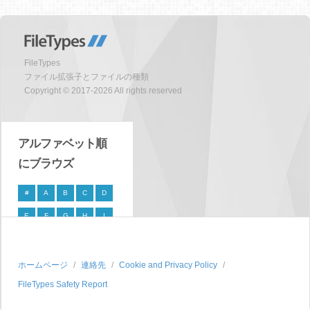
FileTypes
ファイル拡張子とファイルの種類
Copyright © 2017-2026 All rights reserved
アルファベット順
にブラウズ
#
A
B
C
D
E
F
G
H
I
J
K
L
M
N
O
P
Q
R
S
ホームページ
連絡先
Cookie and Privacy Policy
FileTypes Safety Report
T
U
V
W
X
Y
Z