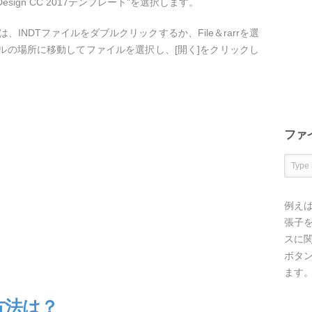
sign CC 2017テンプレート"を選択します。
開くには、INDTファイルをダブルクリックするか、File＆rarrを選
イルの場所に移動してファイルを選択し、[開く]をクリックし
ファ
例え
張子を
スに
ボタ
ます
方法は？