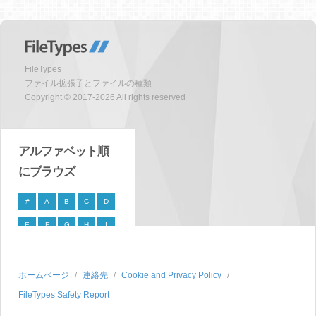
FileTypes
ファイル拡張子とファイルの種類
Copyright © 2017-2026 All rights reserved
アルファベット順
にブラウズ
#
A
B
C
D
E
F
G
H
I
J
K
L
M
N
O
P
Q
R
S
ホームページ
連絡先
Cookie and Privacy Policy
FileTypes Safety Report
T
U
V
W
X