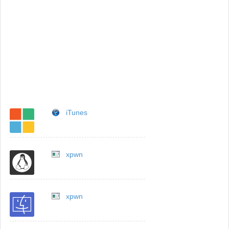
iTunes
xpwn
xpwn