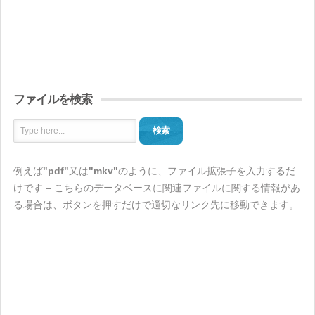
ファイルを検索
検索
例えば
"pdf"
又は
"mkv"
のように、ファイル拡張子を入力するだ
けです – こちらのデータベースに関連ファイルに関する情報があ
る場合は、ボタンを押すだけで適切なリンク先に移動できます。