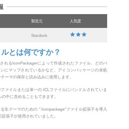
報
製造元
人気度
Stardock
ァイルとは何ですか？
されるIconPackagerによって作成されたファイル。どのパ
イコンにマップされているかなど、アイコンパッケージの未処
agerテーマの保存と読み込みに使用します。
ICOファイルまたは単一の.ICLファイルにバンドルされていま
Pファイルの中に含めることもできます。
 5で始まる生テーマのための ".Iconpackage"ファイル拡張子を導入
ME拡張子が使用されていました。