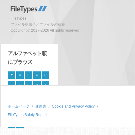
FileTypes
ファイル拡張子とファイルの種類
Copyright © 2017-2026 All rights reserved
アルファベット順
にブラウズ
#
A
B
C
D
E
F
G
H
I
J
K
L
M
N
O
P
Q
R
S
ホームページ
連絡先
Cookie and Privacy Policy
FileTypes Safety Report
T
U
V
W
X
Y
Z