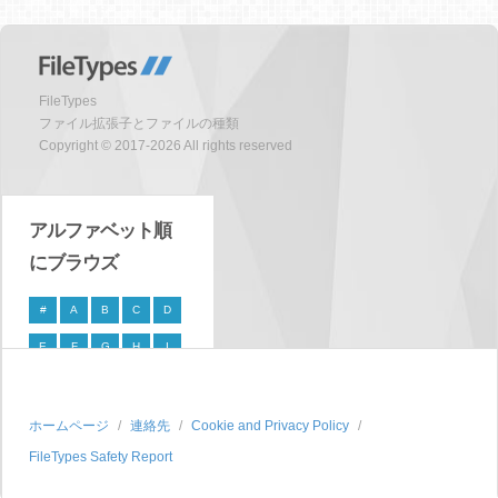
FileTypes
ファイル拡張子とファイルの種類
Copyright © 2017-2026 All rights reserved
アルファベット順
にブラウズ
#
A
B
C
D
E
F
G
H
I
J
K
L
M
N
O
P
Q
R
S
ホームページ
連絡先
Cookie and Privacy Policy
FileTypes Safety Report
T
U
V
W
X
Y
Z