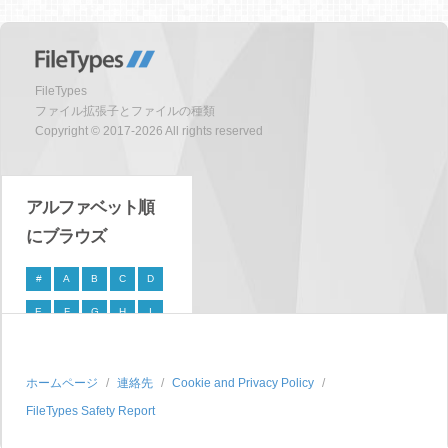
FileTypes
ファイル拡張子とファイルの種類
Copyright © 2017-2026 All rights reserved
アルファベット順
にブラウズ
#
A
B
C
D
E
F
G
H
I
J
K
L
M
N
O
P
Q
R
S
ホームページ
連絡先
Cookie and Privacy Policy
FileTypes Safety Report
T
U
V
W
X
Y
Z