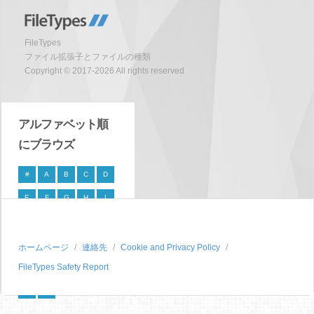
FileTypes
ファイル拡張子とファイルの種類
Copyright © 2017-2026 All rights reserved
アルファベット順
にブラウズ
#
A
B
C
D
E
F
G
H
I
J
K
L
M
N
O
P
Q
R
S
ホームページ
連絡先
Cookie and Privacy Policy
FileTypes Safety Report
T
U
V
W
X
Y
Z