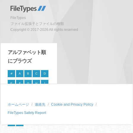
FileTypes
ファイル拡張子とファイルの種類
Copyright © 2017-2026 All rights reserved
アルファベット順
にブラウズ
#
A
B
C
D
E
F
G
H
I
J
K
L
M
N
O
P
Q
R
S
ホームページ
連絡先
Cookie and Privacy Policy
FileTypes Safety Report
T
U
V
W
X
Y
Z