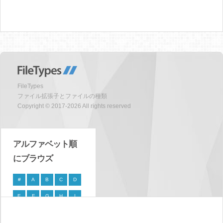
FileTypes
ファイル拡張子とファイルの種類
Copyright © 2017-2026 All rights reserved
アルファベット順
にブラウズ
#
A
B
C
D
E
F
G
H
I
J
K
L
M
N