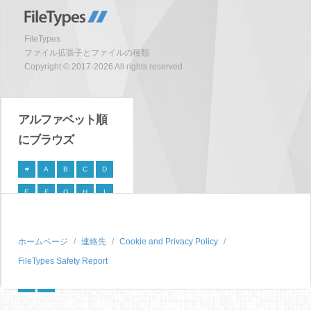
FileTypes
ファイル拡張子とファイルの種類
Copyright © 2017-2026 All rights reserved
アルファベット順
にブラウズ
#
A
B
C
D
E
F
G
H
I
J
K
L
M
N
O
P
Q
R
S
ホームページ
連絡先
Cookie and Privacy Policy
FileTypes Safety Report
T
U
V
W
X
Y
Z