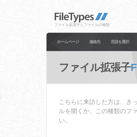
ファイル拡張子とファイルの種類
ホームページ
連絡先
言語を選択
ファイル拡張子
F
こちらに来訪した方は、きっ
ルを開くか、この種類のフ
い。