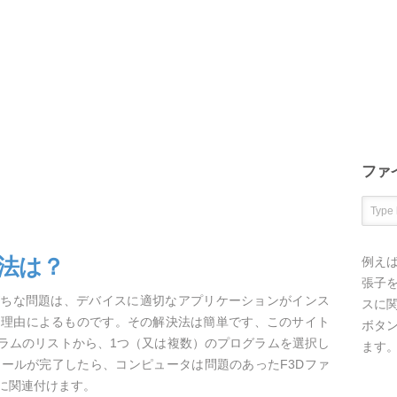
ファ
方法は？
例え
張子を
がちな問題は、デバイスに適切なアプリケーションがインス
スに
な理由によるものです。その解決法は簡単です、このサイト
ボタ
グラムのリストから、1つ（又は複数）のプログラムを選択し
ます
ールが完了したら、コンピュータは問題のあったF3Dファ
に関連付けます。