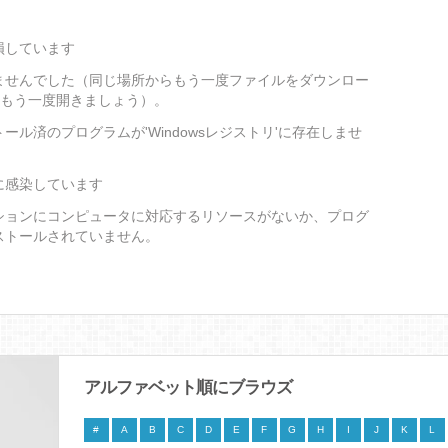
損しています
ませんでした（同じ場所からもう一度ファイルをダウンロー
をもう一度開きましょう）。
ール済のプログラムが'Windowsレジストリ'に存在しませ
に感染しています
ションにコンピュータに対応するリソースがないか、プログ
ストールされていません。
アルファベット順にブラウズ
#
A
B
C
D
E
F
G
H
I
J
K
L