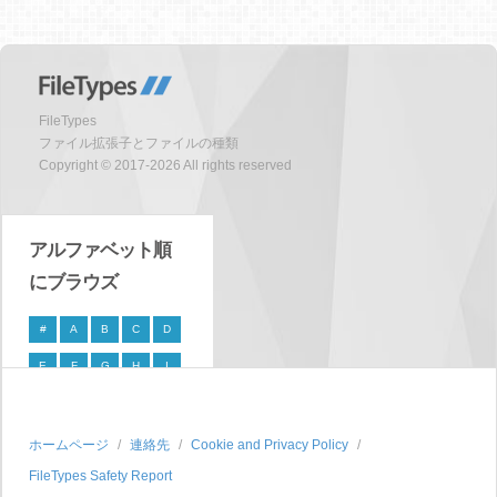
FileTypes
ファイル拡張子とファイルの種類
Copyright © 2017-2026 All rights reserved
アルファベット順
にブラウズ
#
A
B
C
D
E
F
G
H
I
J
K
L
M
N
O
P
Q
R
S
ホームページ
連絡先
Cookie and Privacy Policy
FileTypes Safety Report
T
U
V
W
X