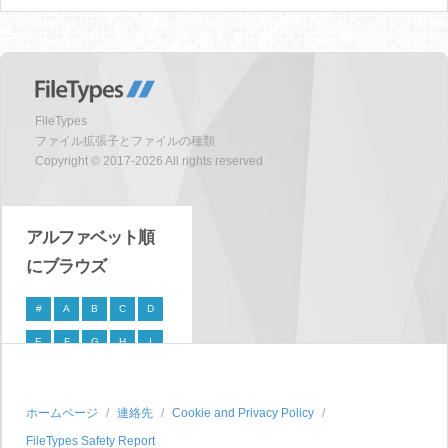
FileTypes
ファイル拡張子とファイルの種類
Copyright © 2017-2026 All rights reserved
アルファベット順
にブラウズ
#
A
B
C
D
E
F
G
H
I
J
K
L
M
N
O
P
Q
R
S
ホームページ
連絡先
Cookie and Privacy Policy
FileTypes Safety Report
T
U
V
W
X