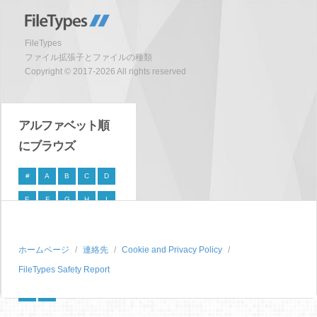
FileTypes
ファイル拡張子とファイルの種類
Copyright © 2017-2026 All rights reserved
アルファベット順
にブラウズ
#
A
B
C
D
E
F
G
H
I
J
K
L
M
N
O
P
Q
R
S
ホームページ
連絡先
Cookie and Privacy Policy
FileTypes Safety Report
T
U
V
W
X
Y
Z