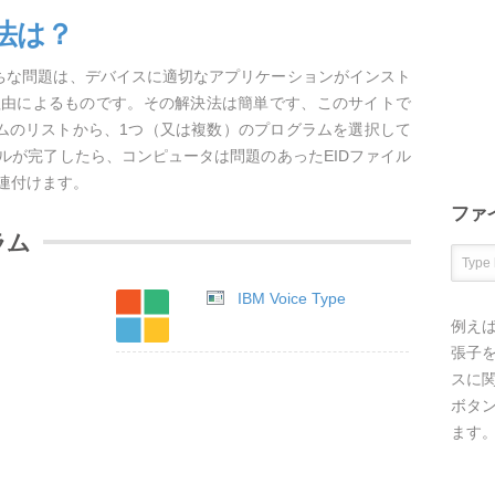
法は？
がちな問題は、デバイスに適切なアプリケーションがインスト
理由によるものです。その解決法は簡単です、このサイトで
ラムのリストから、1つ（又は複数）のプログラムを選択して
ルが完了したら、コンピュータは問題のあったEIDファイル
連付けます。
ファ
ラム
IBM Voice Type
例え
張子を
スに
ボタ
ます