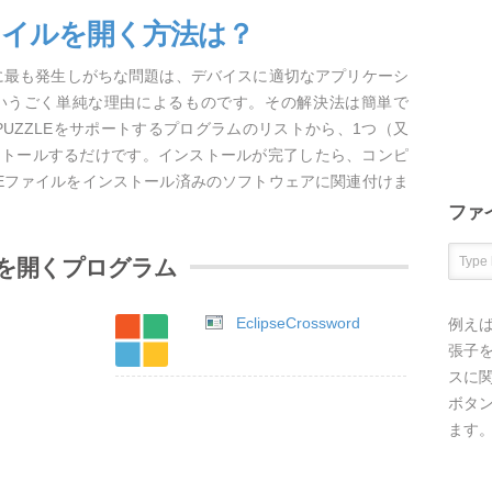
Eファイルを開く方法は？
くときに最も発生しがちな問題は、デバイスに適切なアプリケーシ
いうごく単純な理由によるものです。その解決法は簡単で
2PUZZLEをサポートするプログラムのリストから、1つ（又
ストールするだけです。インストールが完了したら、コンピ
ZZLEファイルをインストール済みのソフトウェアに関連付けま
ファ
イルを開くプログラム
EclipseCrossword
例え
張子を
スに
ボタ
ます