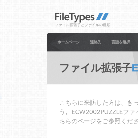
ファイル拡張子とファイルの種類
ホームページ
連絡先
言語を選択
ファイル拡張子
こちらに来訪した方は、きっと
う。ECW2002PUZZL
ちらのページをご参照くだ