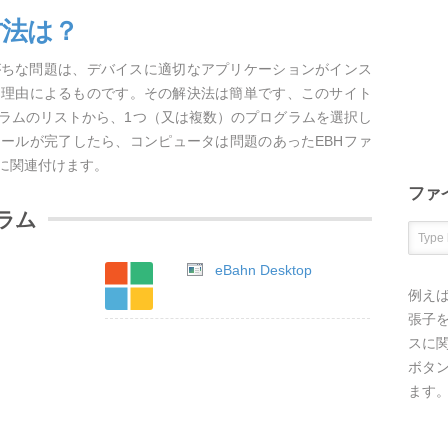
方法は？
がちな問題は、デバイスに適切なアプリケーションがインス
な理由によるものです。その解決法は簡単です、このサイト
グラムのリストから、1つ（又は複数）のプログラムを選択し
ールが完了したら、コンピュータは問題のあったEBHファ
に関連付けます。
ファ
ラム
eBahn Desktop
例え
張子を
スに
ボタ
ます