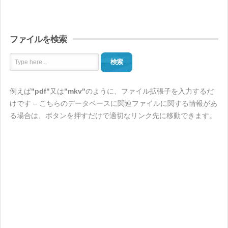
ファイルを検索
検索
例えば
"pdf"
又は
"mkv"
のように、ファイル拡張子を入力するだ
けです – こちらのデータベースに関連ファイルに関する情報があ
る場合は、ボタンを押すだけで適切なリンク先に移動できます。