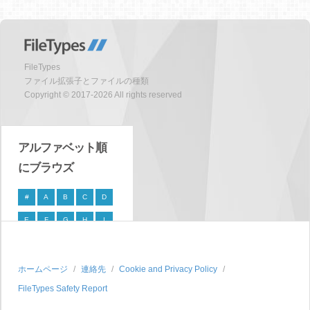
FileTypes
ファイル拡張子とファイルの種類
Copyright © 2017-2026 All rights reserved
アルファベット順
にブラウズ
#
A
B
C
D
E
F
G
H
I
J
K
L
M
N
O
P
Q
R
S
ホームページ
連絡先
Cookie and Privacy Policy
FileTypes Safety Report
T
U
V
W
X