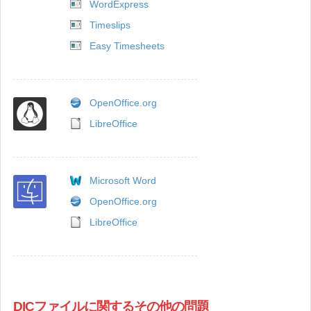
WordExpress
Timeslips
Easy Timesheets
OpenOffice.org
LibreOffice
Microsoft Word
OpenOffice.org
LibreOffice
DICファイルに関するその他の問題