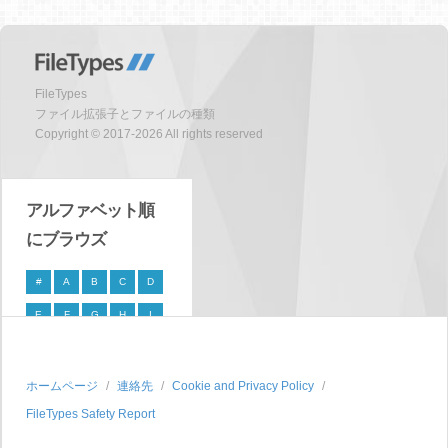
FileTypes
ファイル拡張子とファイルの種類
Copyright © 2017-2026 All rights reserved
アルファベット順
にブラウズ
#
A
B
C
D
E
F
G
H
I
J
K
L
M
N
O
P
Q
R
S
ホームページ
連絡先
Cookie and Privacy Policy
FileTypes Safety Report
T
U
V
W
X
Y
Z