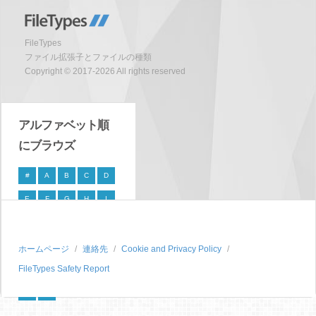
FileTypes
ファイル拡張子とファイルの種類
Copyright © 2017-2026 All rights reserved
アルファベット順
にブラウズ
#
A
B
C
D
E
F
G
H
I
J
K
L
M
N
O
P
Q
R
S
ホームページ
連絡先
Cookie and Privacy Policy
FileTypes Safety Report
T
U
V
W
X
Y
Z