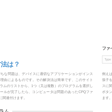
ファ
方法は？
がちな問題は、デバイスに適切なアプリケーションがインス
例え
な理由によるものです。その解決法は簡単です、このサイト
張子を
グラムのリストから、1つ（又は複数）のプログラムを選択し
スに
ールが完了したら、コンピュータは問題のあったCPQファ
ボタ
に関連付けます。
ます
ラム