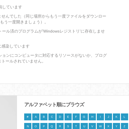
損しています
ませんでした（同じ場所からもう一度ファイルをダウンロー
をもう一度開きましょう）。
ール済のプログラムが'Windowsレジストリ'に存在しませ
に感染しています
ーションにコンピュータに対応するリソースがないか、プログ
ストールされていません。
アルファベット順にブラウズ
#
A
B
C
D
E
F
G
H
I
J
K
L
N
O
P
Q
R
S
T
U
V
W
X
Y
Z