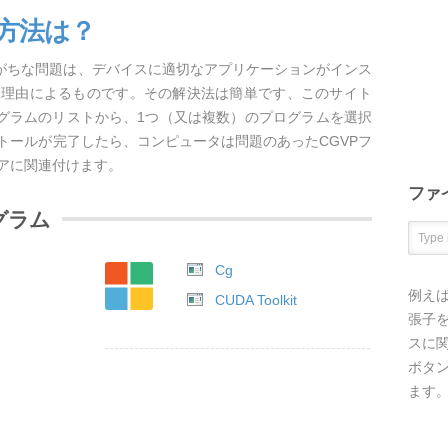
く方法は？
しがちな問題は、デバイスに適切なアプリケーションがインス
な理由によるものです。その解決法は簡単です、このサイト
ログラムのリストから、1つ（又は複数）のプログラムを選択
トールが完了したら、コンピュータは問題のあったCGVPフ
アに関連付けます。
ファ
グラム
Cg
例え
CUDA Toolkit
張子を
スに
ボタ
ます