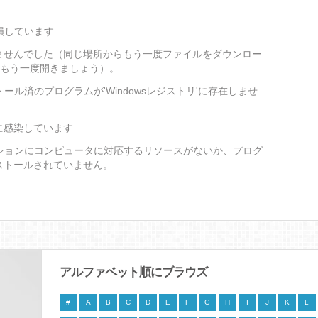
損しています
ませんでした（同じ場所からもう一度ファイルをダウンロー
をもう一度開きましょう）。
ール済のプログラムが'Windowsレジストリ'に存在しませ
に感染しています
ションにコンピュータに対応するリソースがないか、プログ
ストールされていません。
アルファベット順にブラウズ
#
A
B
C
D
E
F
G
H
I
J
K
L