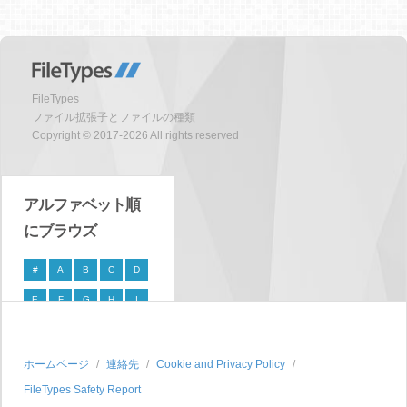
FileTypes
ファイル拡張子とファイルの種類
Copyright © 2017-2026 All rights reserved
アルファベット順
にブラウズ
#
A
B
C
D
E
F
G
H
I
J
K
L
M
N
O
P
Q
R
S
ホームページ
連絡先
Cookie and Privacy Policy
FileTypes Safety Report
T
U
V
W
X