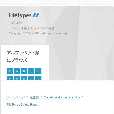
FileTypes
ファイル拡張子とファイルの種類
Copyright © 2017-2026 All rights reserved
アルファベット順
にブラウズ
#
A
B
C
D
E
F
G
H
I
J
K
L
M
N
O
P
Q
R
S
ホームページ
連絡先
Cookie and Privacy Policy
FileTypes Safety Report
T
U
V
W
X
Y
Z