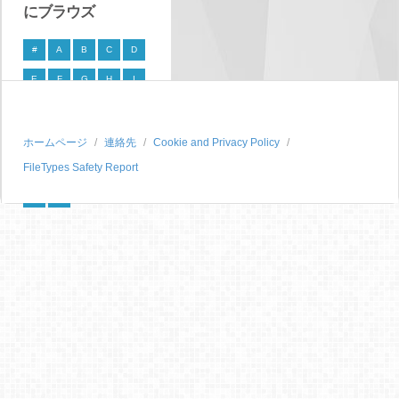
にブラウズ
#
A
B
C
D
E
F
G
H
I
J
K
L
M
N
O
P
Q
R
S
ホームページ
連絡先
Cookie and Privacy Policy
FileTypes Safety Report
T
U
V
W
X
Y
Z