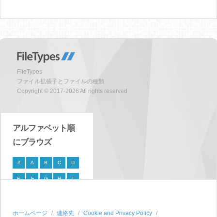
FileTypes
ファイル拡張子とファイルの種類
Copyright © 2017-2026 All rights reserved
アルファベット順
にブラウズ
#
A
B
C
D
E
F
G
H
I
J
K
L
M
N
O
P
Q
R
S
ホームページ
連絡先
Cookie and Privacy Policy