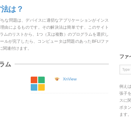
方法は？
しがちな問題は、デバイスに適切なアプリケーションがインス
な理由によるものです。その解決法は簡単です、このサイト
グラムのリストから、1つ（又は複数）のプログラムを選択し
ールが完了したら、コンピュータは問題のあったBFLIファ
に関連付けます。
ファ
グラム
XnView
例え
張子を
スに
ボタ
ます