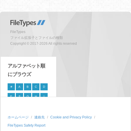
FileTypes
ファイル拡張子とファイルの種類
Copyright © 2017-2026 All rights reserved
アルファベット順
にブラウズ
#
A
B
C
D
E
F
G
H
I
J
K
L
M
N
O
P
Q
R
S
ホームページ
連絡先
Cookie and Privacy Policy
FileTypes Safety Report
T
U
V
W
X