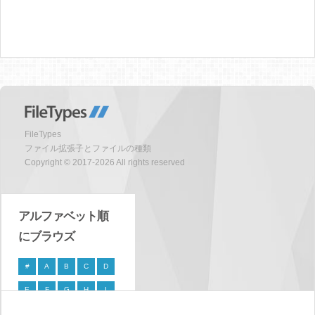
FileTypes
ファイル拡張子とファイルの種類
Copyright © 2017-2026 All rights reserved
アルファベット順
にブラウズ
#
A
B
C
D
E
F
G
H
I
J
K
L
M
N