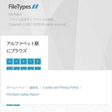
FileTypes
ファイル拡張子とファイルの種類
Copyright © 2017-2026 All rights reserved
アルファベット順
にブラウズ
#
A
B
C
D
E
F
G
H
I
J
K
L
M
N
O
P
Q
R
S
ホームページ
連絡先
Cookie and Privacy Policy
FileTypes Safety Report
T
U
V
W
X
Y
Z