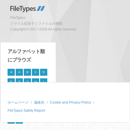
FileTypes
ファイル拡張子とファイルの種類
Copyright © 2017-2026 All rights reserved
アルファベット順
にブラウズ
#
A
B
C
D
E
F
G
H
I
J
K
L
M
N
O
P
Q
R
S
ホームページ
連絡先
Cookie and Privacy Policy
FileTypes Safety Report
T
U
V
W
X
Y
Z