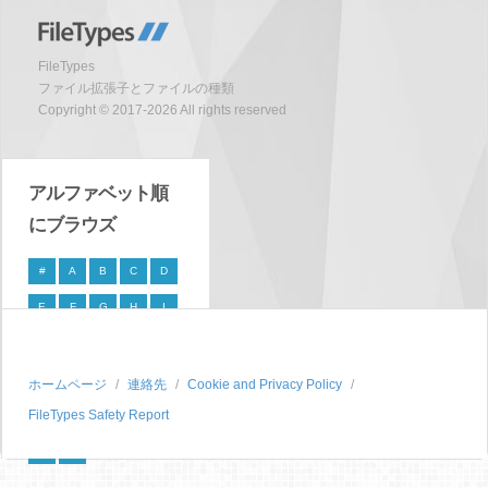
FileTypes
ファイル拡張子とファイルの種類
Copyright © 2017-2026 All rights reserved
アルファベット順
にブラウズ
#
A
B
C
D
E
F
G
H
I
J
K
L
M
N
O
P
Q
R
S
ホームページ
連絡先
Cookie and Privacy Policy
FileTypes Safety Report
T
U
V
W
X
Y
Z