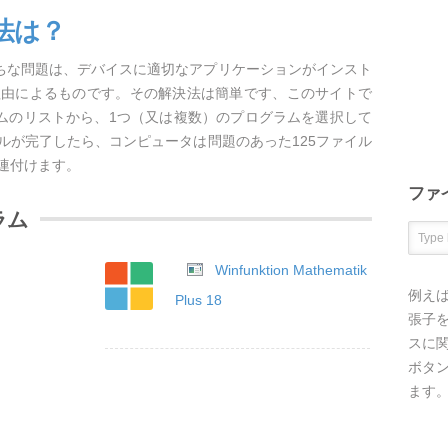
法は？
がちな問題は、デバイスに適切なアプリケーションがインスト
理由によるものです。その解決法は簡単です、このサイトで
ラムのリストから、1つ（又は複数）のプログラムを選択して
ルが完了したら、コンピュータは問題のあった125ファイル
連付けます。
ファ
ラム
Winfunktion Mathematik
例え
Plus 18
張子を
スに
ボタ
ます