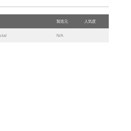
製造元
人気度
ctal
N/A